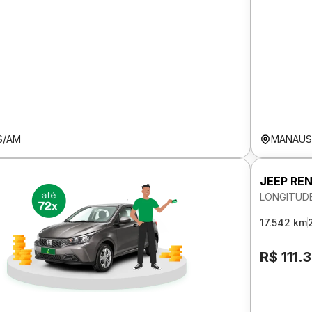
S/AM
MANAUS
JEEP RE
LONGITUDE
17.542 km
R$ 111.