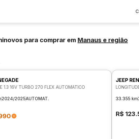
C
minovos para comprar
em
Manaus
e região
s
NEGADE
JEEP RE
E 1.3 16V TURBO 270 FLEX AUTOMATICO
LONGITUDE
m
2024/2025
AUTOMAT.
33.355 km
R$ 123
.990