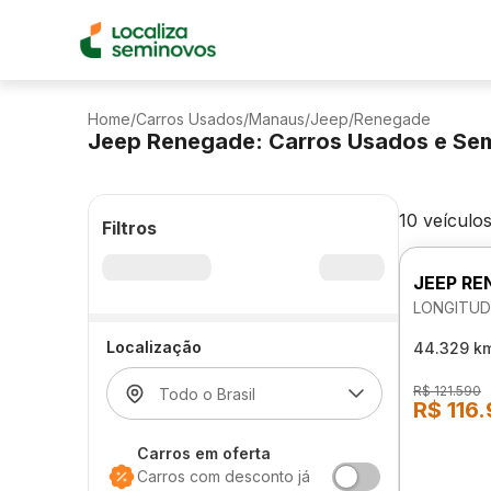
Home
/
Carros Usados
/
Manaus
/
Jeep
/
Renegade
Jeep Renegade: Carros Usados e Se
10 veículo
Filtros
JEEP RE
LONGITUD
Localização
44.329 k
R$ 121.590
R$ 116
Carros em oferta
Carros com desconto já