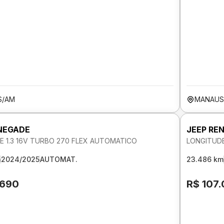
S/AM
MANAUS
NEGADE
JEEP RE
E 1.3 16V TURBO 270 FLEX AUTOMATICO
LONGITUDE
m
2024/2025
AUTOMAT.
23.486 km
.690
R$ 107