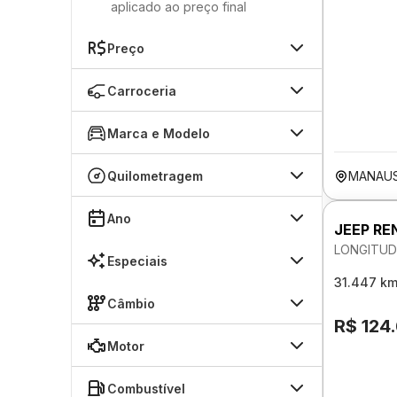
aplicado ao preço final
Preço
Carroceria
Marca e Modelo
Quilometragem
MANAU
Ano
JEEP RE
LONGITUD
Especiais
31.447 k
Câmbio
R$ 124
Motor
Combustível