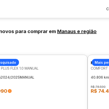
C
inovos para comprar
em
Manaus
e região
I HB20
esquisado
HYUNDAI
Mais pe
PLUS FLEX 1.0 MANUAL
COMFORT P
m
2024/2025
MANUAL
40.806 km
R$ 78.590
990
R$ 74.