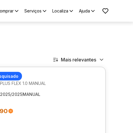
omprar
Serviços
Localiza
Ajuda
Mais relevantes
 HB20
squisado
LUS FLEX 1.0 MANUAL
2025/2025
MANUAL
490