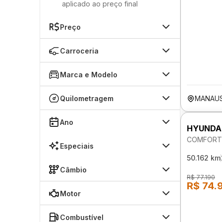
aplicado ao preço final
Preço
Carroceria
Marca e Modelo
Quilometragem
MANAU
Ano
HYUNDA
COMFORT 
Especiais
50.162 km
Câmbio
R$ 77.190
R$ 74.
Motor
Combustível