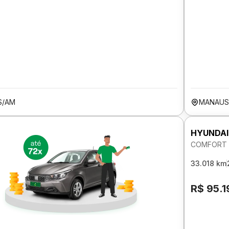
S/AM
MANAUS
HYUNDAI
COMFORT P
33.018 km
R$ 95.1