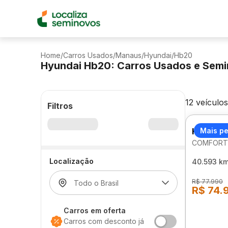
Home
/
Carros Usados
/
Manaus
/
Hyundai
/
Hb20
Hyundai Hb20: Carros Usados e Sem
12 veículos
Filtros
HYUNDA
Mais p
COMFORT 
Localização
40.593 k
R$ 77.990
R$ 74.
Carros em oferta
Carros com desconto já