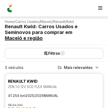
Home
/
Carros Usados
/
Maceió
/
Renault
/
Kwid
Renault Kwid: Carros Usados e
Seminovos para comprar
em
Maceió
e região
Filtros
3 veículos
Mais relevantes
RENAULT KWID
ZEN 1.0 12V SCE FLEX MANUAL
41.254 km
2025/2026
MANUAL
R$ 64.390