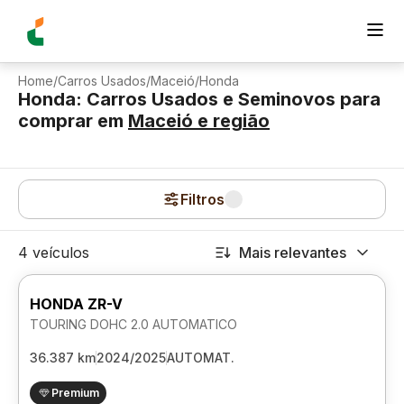
Home
/
Carros Usados
/
Maceió
/
Honda
Honda: Carros Usados e Seminovos para
comprar
em
Maceió
e região
Filtros
4 veículos
Mais relevantes
HONDA ZR-V
TOURING DOHC 2.0 AUTOMATICO
36.387 km
2024/2025
AUTOMAT.
Premium