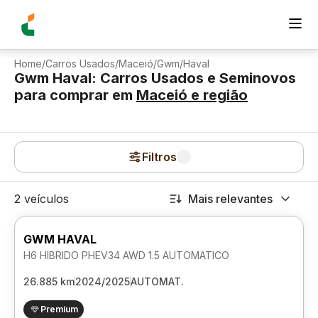
Home
/
Carros Usados
/
Maceió
/
Gwm
/
Haval
Gwm Haval: Carros Usados e Seminovos
para comprar
em
Maceió
e região
Filtros
2 veículos
Mais relevantes
GWM HAVAL
H6 HIBRIDO PHEV34 AWD 1.5 AUTOMATICO
26.885 km
2024/2025
AUTOMAT.
Premium