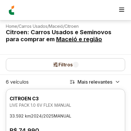
Home
/
Carros Usados
/
Maceió
/
Citroen
Citroen: Carros Usados e Seminovos
para comprar
em
Maceió
e região
Filtros
6 veículos
Mais relevantes
CITROEN C3
LIVE PACK 1.0 6V FLEX MANUAL
33.592 km
2024/2025
MANUAL
R$ 74.990