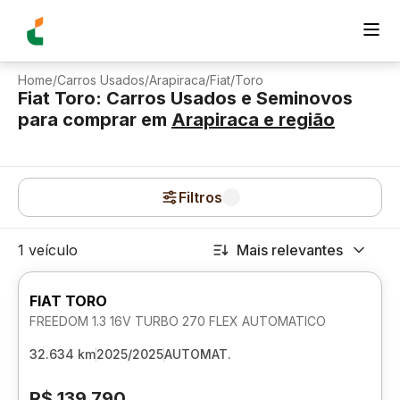
Home
/
Carros Usados
/
Arapiraca
/
Fiat
/
Toro
Fiat Toro: Carros Usados e Seminovos
para comprar
em
Arapiraca
e região
Filtros
1 veículo
Mais relevantes
FIAT TORO
FREEDOM 1.3 16V TURBO 270 FLEX AUTOMATICO
32.634 km
2025/2025
AUTOMAT.
R$ 139.790