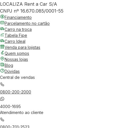
LOCALIZA Rent a Car S/A
CNPJ nº 16.670.085/0001-55
Financiamento
Parcelamento no cartão
Carro na troca
Tabela Fipe
Carro Ideal
Venda para lojistas
Quem somos
Nossas lojas
Blog
Dúvidas
Central de vendas
0800-200-2000
4000-1695
Atendimento ao cliente
0800-701-2523