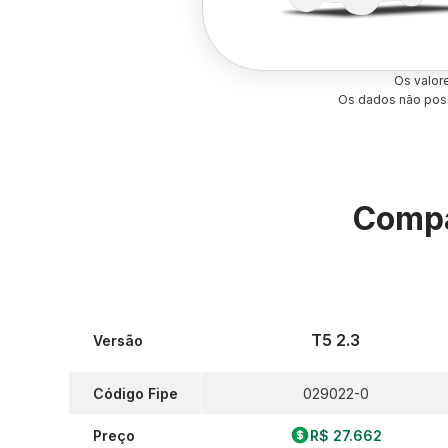
Os valor
Os dados não poss
Compa
T5 2.3
Versão
Código Fipe
029022-0
Preço
R$ 27.662