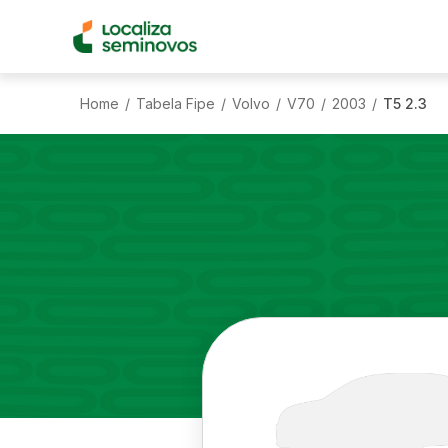
Home
Tabela Fipe
Volvo
V70
2003
T5 2.3
/
/
/
/
/