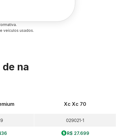
ormativa.
e veículos usados.
s de
na
remium
Xc Xc 70
-9
029021-1
436
R$ 27.699