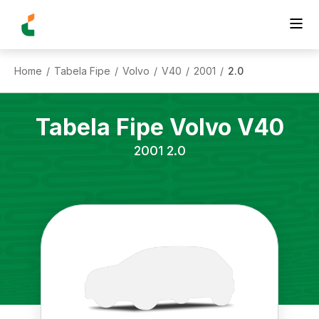
Home
Tabela Fipe
Volvo
V40
2001
2.0
/
/
/
/
/
Tabela Fipe
Volvo
V40
2001
2.0