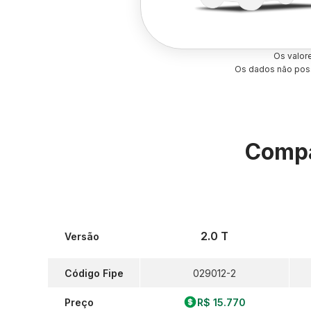
Os valor
Os dados não poss
Compa
2.0 T
Versão
Código Fipe
029012-2
Preço
R$ 15.770