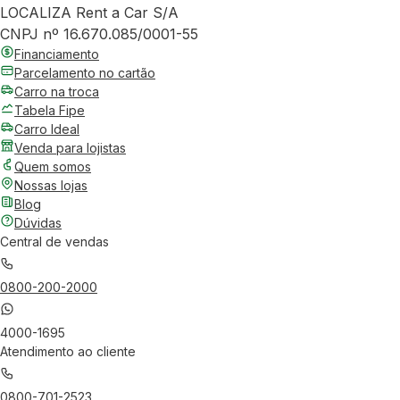
LOCALIZA Rent a Car S/A
CNPJ nº 16.670.085/0001-55
Financiamento
Parcelamento no cartão
Carro na troca
Tabela Fipe
Carro Ideal
Venda para lojistas
Quem somos
Nossas lojas
Blog
Dúvidas
Central de vendas
0800-200-2000
4000-1695
Atendimento ao cliente
0800-701-2523