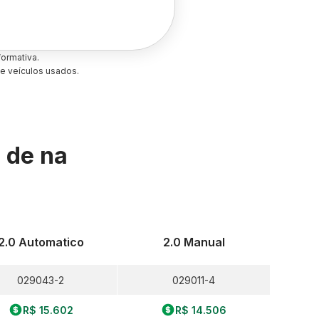
ormativa.
e veículos usados.
s de
na
2.0 Automatico
2.0 Manual
029043-2
029011-4
R$ 15.602
R$ 14.506