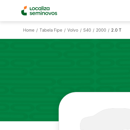
Home
Tabela Fipe
Volvo
S40
2000
2.0 T
/
/
/
/
/