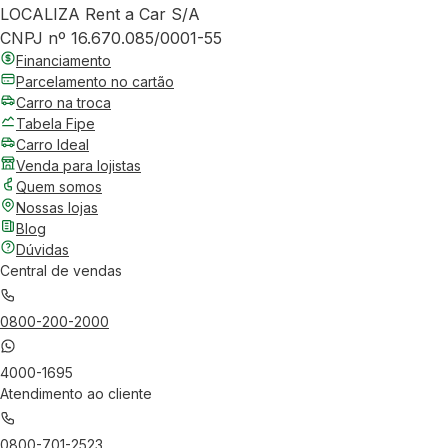
LOCALIZA Rent a Car S/A
CNPJ nº 16.670.085/0001-55
Financiamento
Parcelamento no cartão
Carro na troca
Tabela Fipe
Carro Ideal
Venda para lojistas
Quem somos
Nossas lojas
Blog
Dúvidas
Central de vendas
0800-200-2000
4000-1695
Atendimento ao cliente
0800-701-2523