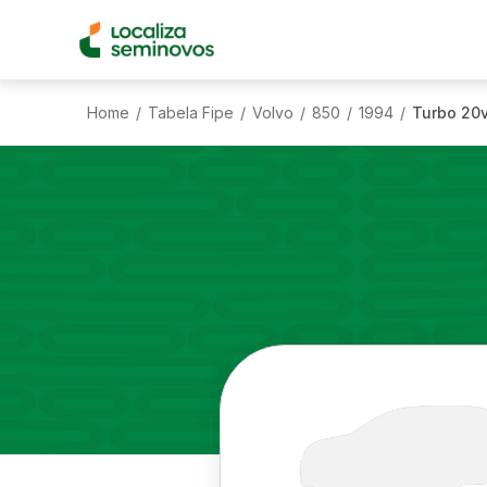
Home
Tabela Fipe
Volvo
850
1994
Turbo 20v
/
/
/
/
/