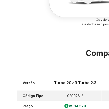
Os valor
Os dados não poss
Compa
Turbo 20v R Turbo 2.3
Versão
Código Fipe
029026-2
Preço
R$ 14.570