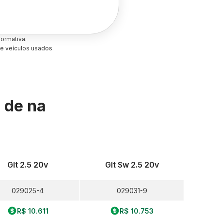
ormativa.
e veículos usados.
s de
na
Glt 2.5 20v
Glt Sw 2.5 20v
029025-4
029031-9
R$ 10.611
R$ 10.753