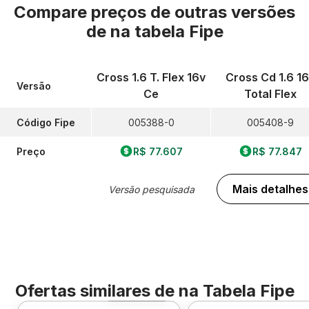
Compare preços de outras versões
de
na tabela Fipe
Cross 1.6 T. Flex 16v
Cross Cd 1.6 1
Versão
Ce
Total Flex
Código Fipe
005388-0
005408-9
Preço
R$ 77.607
R$ 77.847
Mais detalhes
Versão pesquisada
Ofertas similares de
na Tabela Fipe
Foto 360º