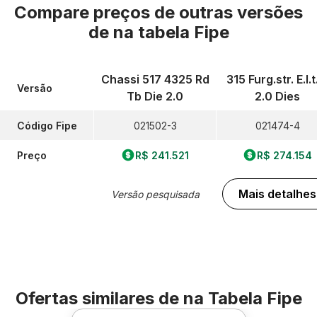
Compare preços de outras versões
de
na tabela Fipe
Chassi 517 4325 Rd
315 Furg.str. E.l.t
Versão
Tb Die 2.0
2.0 Dies
Código Fipe
021502-3
021474-4
Preço
R$ 241.521
R$ 274.154
Mais detalhes
Versão pesquisada
Ofertas similares de
na Tabela Fipe