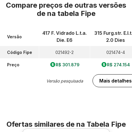
Compare preços de outras versões
de
na tabela Fipe
417 F. Vidrado L.t.a.
315 Furg.str. E.l.t
Versão
Die. E6
2.0 Dies
Código Fipe
021492-2
021474-4
Preço
R$ 301.879
R$ 274.154
Mais detalhes
Versão pesquisada
Ofertas similares de
na Tabela Fipe