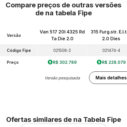
Compare preços de outras versões
de
na tabela Fipe
Van 517 20l 4325 Rd
315 Furg.str. E.l.t
Versão
Ta Die 2.0
2.0 Dies
Código Fipe
021508-2
021474-4
Preço
R$ 302.789
R$ 228.079
Mais detalhes
Versão pesquisada
Ofertas similares de
na Tabela Fipe