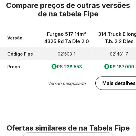
Compare preços de outras versões
de
na tabela Fipe
Furgao 517 14m³
314 Truck E.lon
Versão
4325 Rd Ta Die 2.0
T.b. 2.2 Dies
Código Fipe
021503-1
021481-7
Preço
R$ 238.553
R$ 187.099
Mais detalhes
Versão pesquisada
Ofertas similares de
na Tabela Fipe