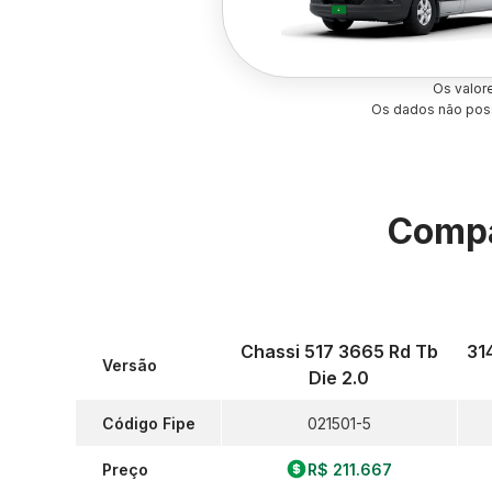
Os valor
Os dados não poss
Compa
Chassi 517 3665 Rd Tb
314
Versão
Die 2.0
Código Fipe
021501-5
Preço
R$ 211.667