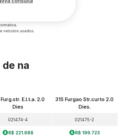
Nova consulta
ormativa.
e veículos usados.
s de
na
Furg.str. E.l.t.a. 2.0
315 Furgao Str.curto 2.0
Dies
Dies.
021474-4
021475-2
R$ 221.688
R$ 199.723