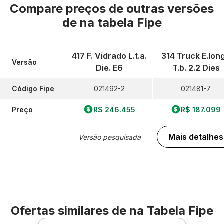
Compare preços de outras versões
de
na tabela Fipe
417 F. Vidrado L.t.a.
314 Truck E.lon
Versão
Die. E6
T.b. 2.2 Dies
Código Fipe
021492-2
021481-7
Preço
R$ 246.455
R$ 187.099
Mais detalhes
Versão pesquisada
Ofertas similares de
na Tabela Fipe