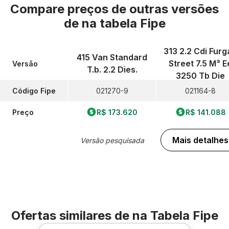
Compare preços de outras versões
de
na tabela Fipe
313 2.2 Cdi Furg
415 Van Standard
Street 7.5 M³ E
Versão
T.b. 2.2 Dies.
3250 Tb Die
Código Fipe
021270-9
021164-8
Preço
R$ 173.620
R$ 141.088
Mais detalhes
Versão pesquisada
Ofertas similares de
na Tabela Fipe