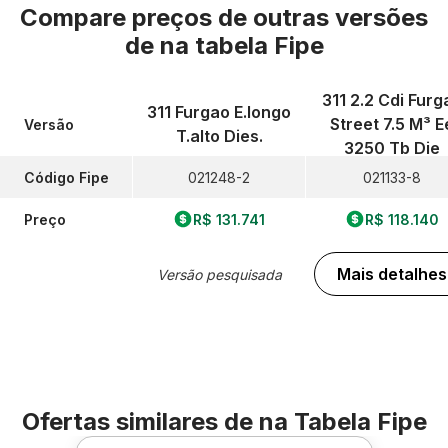
Compare preços de outras versões
de
na tabela Fipe
311 2.2 Cdi Furg
311 Furgao E.longo
Street 7.5 M³ E
Versão
T.alto Dies.
3250 Tb Die
Código Fipe
021248-2
021133-8
Preço
R$ 131.741
R$ 118.140
Mais detalhes
Versão pesquisada
Ofertas similares de
na Tabela Fipe