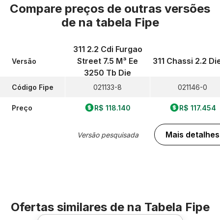
Compare preços de outras versões
de
na tabela Fipe
311 2.2 Cdi Furgao
Street 7.5 M³ Ee
311 Chassi 2.2 Di
Versão
3250 Tb Die
Código Fipe
021133-8
021146-0
Preço
R$ 118.140
R$ 117.454
Mais detalhes
Versão pesquisada
Ofertas similares de
na Tabela Fipe