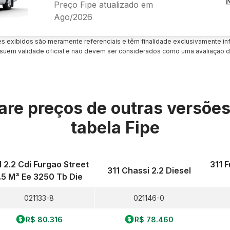
Preço Fipe atualizado em
Ago/2026
es exibidos são meramente referenciais e têm finalidade exclusivamente inf
uem validade oficial e não devem ser considerados como uma avaliação d
re preços de outras versõe
tabela Fipe
1 2.2 Cdi Furgao Street
311 F
311 Chassi 2.2 Diesel
.5 M³ Ee 3250 Tb Die
021133-8
021146-0
R$ 80.316
R$ 78.460