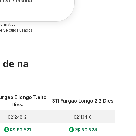
Nova consulta
ormativa.
e veículos usados.
s de
na
urgao E.longo T.alto
311 Furgao Longo 2.2 Dies
Dies.
021248-2
021134-6
R$ 82.521
R$ 80.524