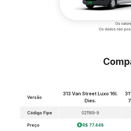
Os valor
Os dados não poss
Compa
313 Van Street Luxo 16l.
31
Versão
Dies.
7
Código Fipe
021169-9
Preço
R$ 77.448