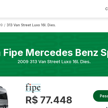
C
09
313 Van Street Luxo 16l. Dies.
/
a Fipe
Mercedes Benz
S
2009
313 Van Street Luxo 16l. Dies.
Pes
R$ 77.448