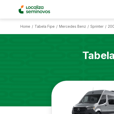
Home
Tabela Fipe
Mercedes Benz
Sprinter
20
/
/
/
/
Tabel