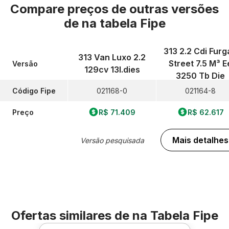
Compare preços de outras versões
de
na tabela Fipe
313 2.2 Cdi Furg
313 Van Luxo 2.2
Street 7.5 M³ E
Versão
129cv 13l.dies
3250 Tb Die
Código Fipe
021168-0
021164-8
Preço
R$ 71.409
R$ 62.617
Mais detalhes
Versão pesquisada
Ofertas similares de
na Tabela Fipe