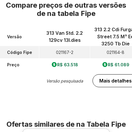
Compare preços de outras versões
de
na tabela Fipe
313 2.2 Cdi Furg
313 Van Std. 2.2
Street 7.5 M³ E
Versão
129cv 13l.dies
3250 Tb Die
Código Fipe
021167-2
021164-8
Preço
R$ 63.518
R$ 61.089
Mais detalhes
Versão pesquisada
Ofertas similares de
na Tabela Fipe