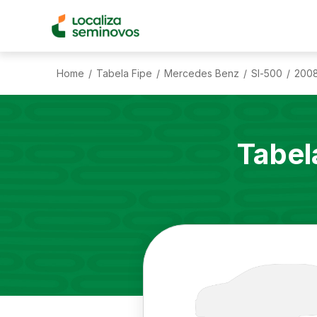
Home
Tabela Fipe
Mercedes Benz
Sl-500
200
/
/
/
/
Tabel