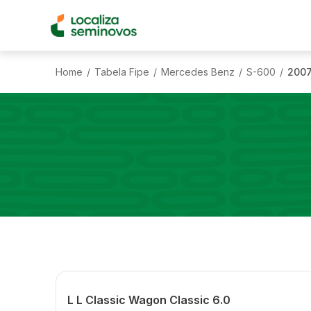
Home
Tabela Fipe
Mercedes Benz
S-600
200
/
/
/
/
L L Classic Wagon Classic 6.0