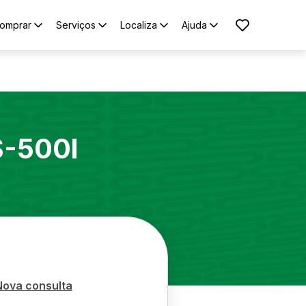
omprar
Serviços
Localiza
Ajuda
S-500l
Nova consulta