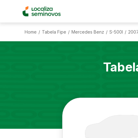
Home
Tabela Fipe
Mercedes Benz
S-500l
200
/
/
/
/
Tabel