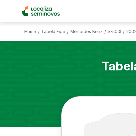
Home
Tabela Fipe
Mercedes Benz
S-500l
200
/
/
/
/
Tabel