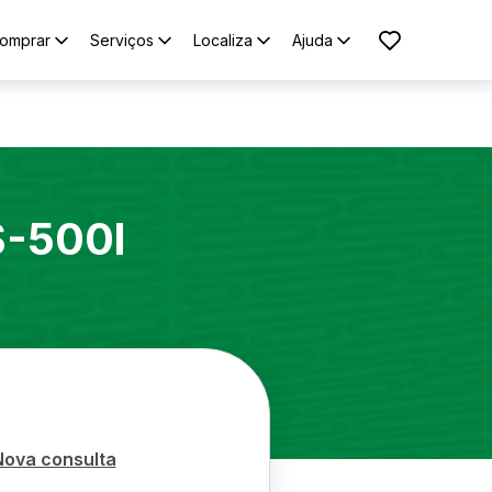
omprar
Serviços
Localiza
Ajuda
S-500l
Nova consulta