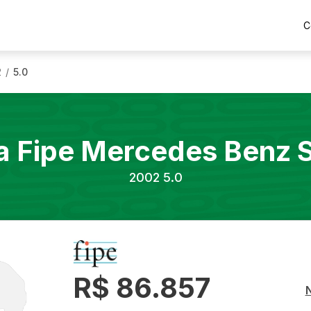
C
2
5.0
/
a Fipe
Mercedes Benz
2002
5.0
R$ 86.857