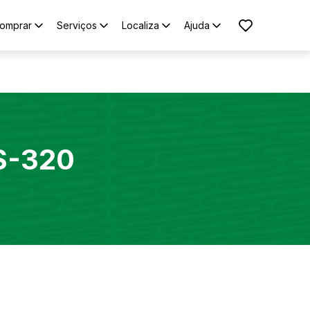
omprar
Serviços
Localiza
Ajuda
S-320