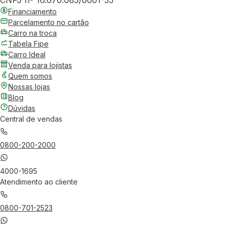
CNPJ nº 16.670.085/0001-55
Financiamento
Parcelamento no cartão
Carro na troca
Tabela Fipe
Carro Ideal
Venda para lojistas
Quem somos
Nossas lojas
Blog
Dúvidas
Central de vendas
0800-200-2000
4000-1695
Atendimento ao cliente
0800-701-2523