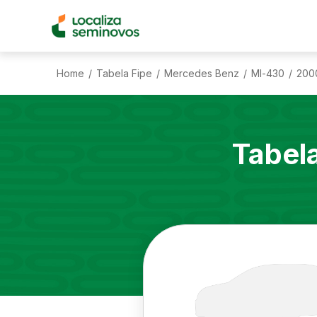
Home
Tabela Fipe
Mercedes Benz
Ml-430
200
/
/
/
/
Tabel