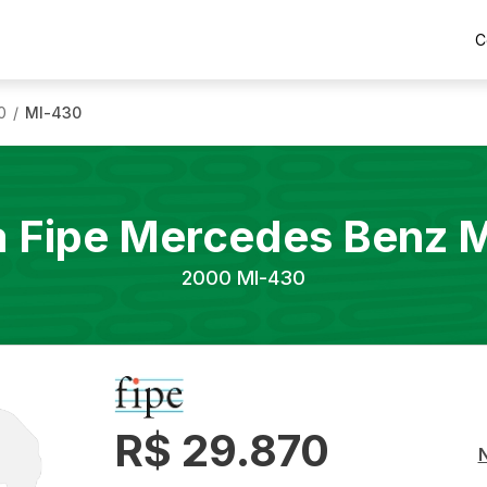
C
0
Ml-430
/
a Fipe
Mercedes Benz
M
2000
Ml-430
R$ 29.870