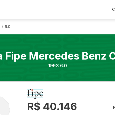
C
3
6.0
/
a Fipe
Mercedes Benz
C
1993
6.0
R$ 40.146