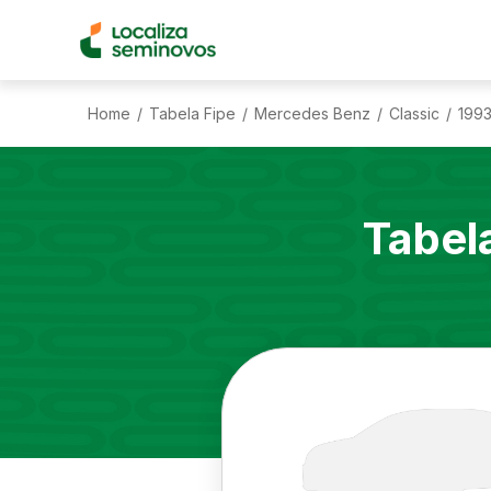
Home
Tabela Fipe
Mercedes Benz
Classic
199
/
/
/
/
Tabel