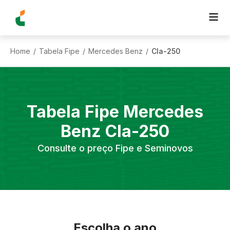
Home
Tabela Fipe
Mercedes Benz
Cla-250
/
/
/
Tabela Fipe
Mercedes
Benz
Cla-250
Consulte o preço Fipe e Seminovos
Escolha o ano