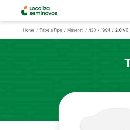
Home
Tabela Fipe
Maserati
430
1994
2.0 V6
/
/
/
/
/