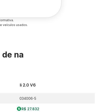
ormativa.
e veículos usados.
s de
na
Ii 2.0 V6
034006-5
R$ 27.832