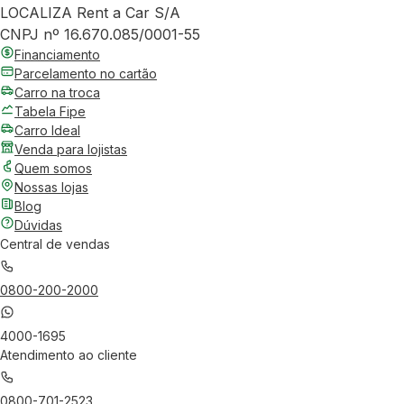
LOCALIZA Rent a Car S/A
CNPJ nº 16.670.085/0001-55
Financiamento
Parcelamento no cartão
Carro na troca
Tabela Fipe
Carro Ideal
Venda para lojistas
Quem somos
Nossas lojas
Blog
Dúvidas
Central de vendas
0800-200-2000
4000-1695
Atendimento ao cliente
0800-701-2523