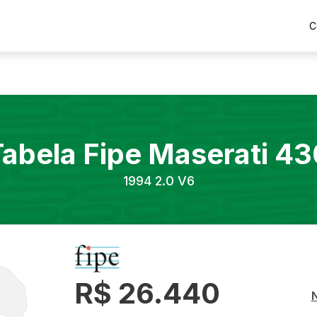
C
Tabela Fipe
Maserati
43
1994
2.0 V6
R$ 26.440