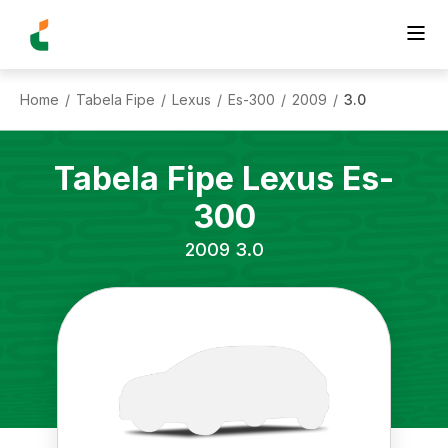
Home
Tabela Fipe
Lexus
Es-300
2009
3.0
/
/
/
/
/
Tabela Fipe
Lexus
Es-
300
2009
3.0