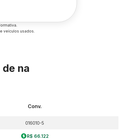
ormativa.
e veículos usados.
s de
na
Conv.
016010-5
R$ 66.122