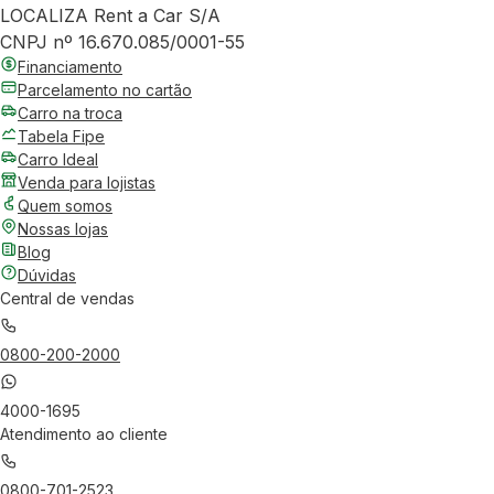
LOCALIZA Rent a Car S/A
CNPJ nº 16.670.085/0001-55
Financiamento
Parcelamento no cartão
Carro na troca
Tabela Fipe
Carro Ideal
Venda para lojistas
Quem somos
Nossas lojas
Blog
Dúvidas
Central de vendas
0800-200-2000
4000-1695
Atendimento ao cliente
0800-701-2523