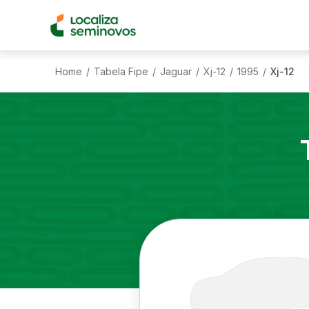
Home
Tabela Fipe
Jaguar
Xj-12
1995
Xj-12
/
/
/
/
/