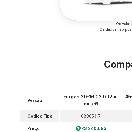
Os valor
Os dados não poss
Compa
Furgao 30-160 3.0 12m³
45
Versão
die.e6
Código Fipe
089053-7
Preço
R$ 240.695