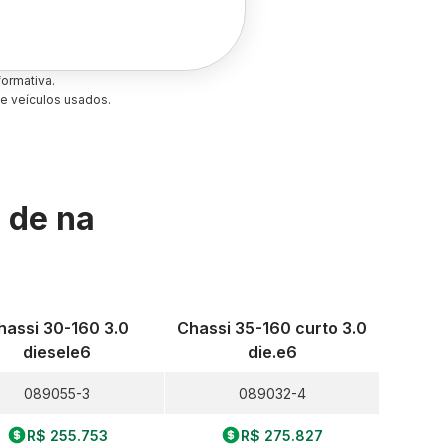
ormativa.
e veículos usados.
s de
na
hassi 30-160 3.0
Chassi 35-160 curto 3.0
diesele6
die.e6
089055-3
089032-4
R$ 255.753
R$ 275.827