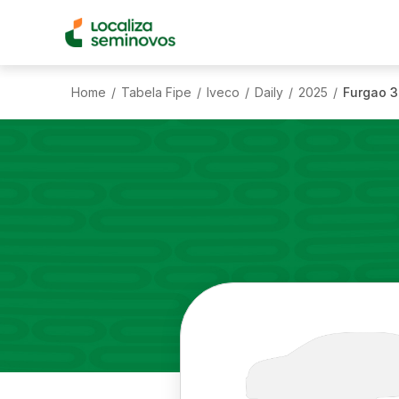
Home
Tabela Fipe
Iveco
Daily
2025
Furgao 3
/
/
/
/
/