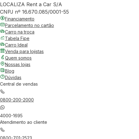
LOCALIZA Rent a Car S/A
CNPJ nº 16.670.085/0001-55
Financiamento
Parcelamento no cartão
Carro na troca
Tabela Fipe
Carro Ideal
Venda para lojistas
Quem somos
Nossas lojas
Blog
Dúvidas
Central de vendas
0800-200-2000
4000-1695
Atendimento ao cliente
0800-701-2523