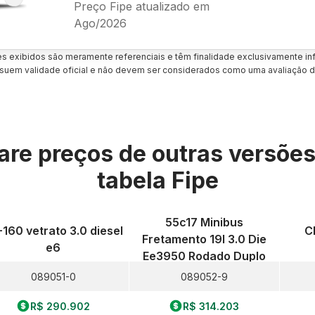
Preço Fipe atualizado em
Ago/2026
es exibidos são meramente referenciais e têm finalidade exclusivamente inf
uem validade oficial e não devem ser considerados como uma avaliação d
re preços de outras versõe
tabela Fipe
55c17 Minibus
-160 vetrato 3.0 diesel
C
Fretamento 19l 3.0 Die
e6
Ee3950 Rodado Duplo
089051-0
089052-9
R$ 290.902
R$ 314.203