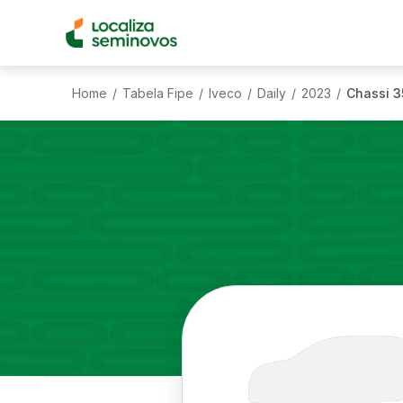
Home
Tabela Fipe
Iveco
Daily
2023
Chassi 3
/
/
/
/
/