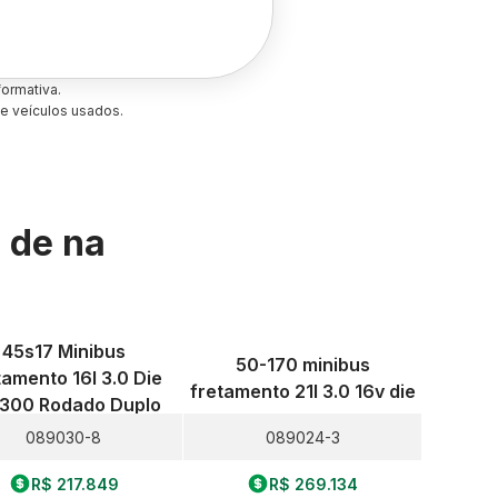
ormativa.
e veículos usados.
s de
na
45s17 Minibus
50-170 minibus
tamento 16l 3.0 Die
fretamento 21l 3.0 16v die
300 Rodado Duplo
089030-8
089024-3
R$ 217.849
R$ 269.134