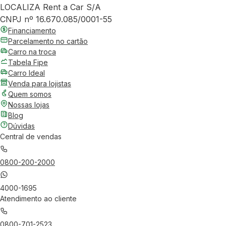
LOCALIZA Rent a Car S/A
CNPJ nº 16.670.085/0001-55
Financiamento
Parcelamento no cartão
Carro na troca
Tabela Fipe
Carro Ideal
Venda para lojistas
Quem somos
Nossas lojas
Blog
Dúvidas
Central de vendas
0800-200-2000
4000-1695
Atendimento ao cliente
0800-701-2523