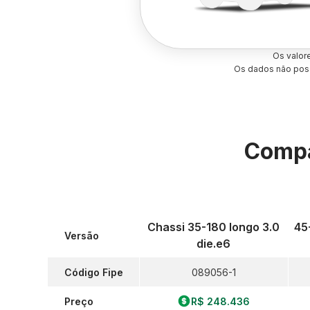
Os valor
Os dados não poss
Compa
Chassi 35-180 longo 3.0
45
Versão
die.e6
Código Fipe
089056-1
Preço
R$ 248.436