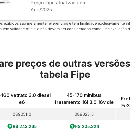
Preço Fipe atualizado em
Ago/2025
es exibidos são meramente referenciais e têm finalidade exclusivamente inf
uem validade oficial e não devem ser considerados como uma avaliação d
re preços de outras versõe
tabela Fipe
-160 vetrato 3.0 diesel
45-170 minibus
Fre
e6
fretamento 16l 3.0 16v die
Ee3
089051-0
089023-5
R$ 243.265
R$ 205.324