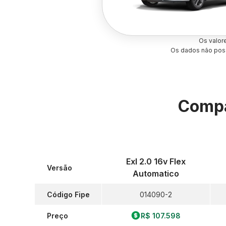
Os valor
Os dados não poss
Compa
Exl 2.0 16v Flex
Versão
Automatico
Código Fipe
014090-2
Preço
R$ 107.598