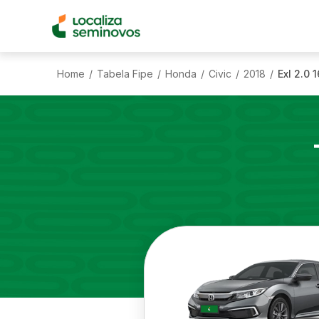
Home
Tabela Fipe
Honda
Civic
2018
Exl 2.0 
/
/
/
/
/