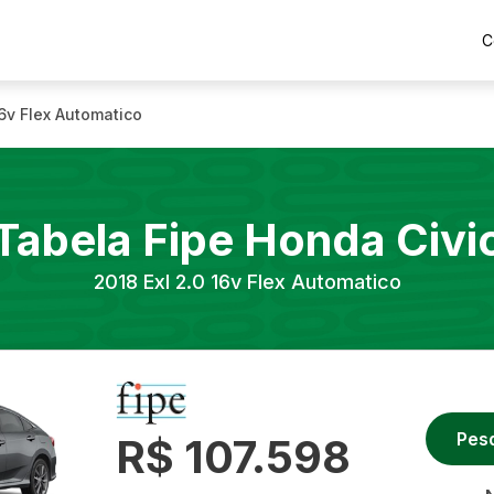
C
16v Flex Automatico
Tabela Fipe
Honda
Civi
2018
Exl 2.0 16v Flex Automatico
Pes
R$ 107.598