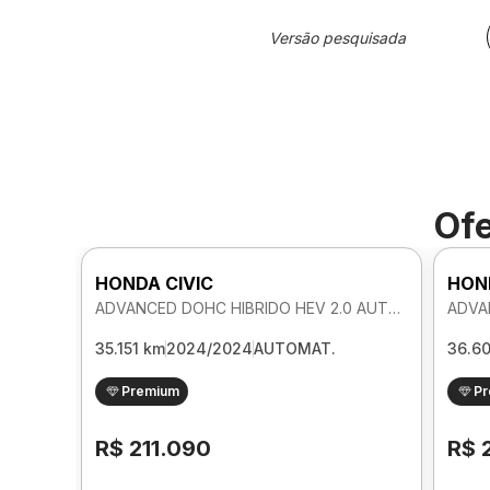
Versão pesquisada
Ofe
HONDA CIVIC
HON
ADVANCED DOHC HIBRIDO HEV 2.0 AUTOMATICO
35.151 km
2024/2024
AUTOMAT.
36.6
Premium
P
R$ 211.090
R$ 