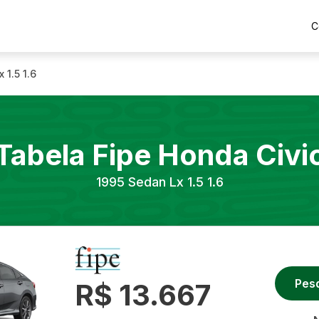
C
 1.5 1.6
Tabela Fipe
Honda
Civi
1995
Sedan Lx 1.5 1.6
Pes
R$ 13.667