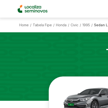
Home
Tabela Fipe
Honda
Civic
1995
Sedan Lx
/
/
/
/
/