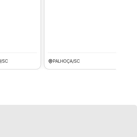
Ú/SC
PALHOÇA/SC