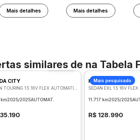
Mais detalhes
Mais detalhes
rtas similares de
na Tabela 
Foto 360º
DA CITY
HONDA CITY
Mais pesquisado
SEDAN TOURING 1.5 16V FLEX AUTOMATICO
SEDAN EXL 1.5 16V FLE
 km
2025/2025
AUTOMAT.
11.717 km
2025/2025
AU
135.190
R$ 128.990