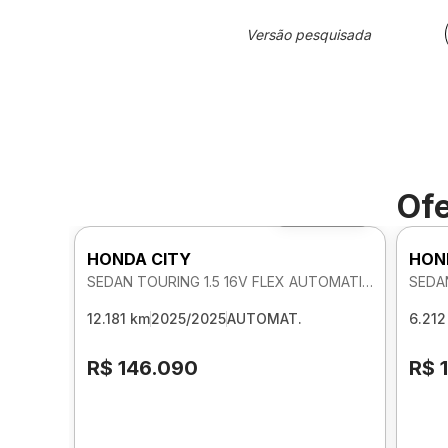
Versão pesquisada
Ofe
Foto 360º
HONDA CITY
HON
SEDAN TOURING 1.5 16V FLEX AUTOMATICO
12.181 km
2025/2025
AUTOMAT.
6.212
R$ 146.090
R$ 