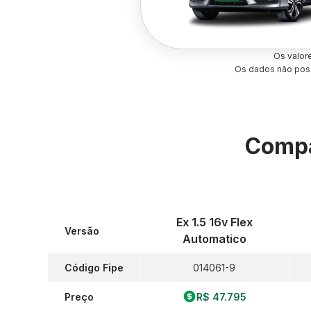
Os valor
Os dados não poss
Compa
Ex 1.5 16v Flex
Versão
Automatico
Código Fipe
014061-9
Preço
R$ 47.795