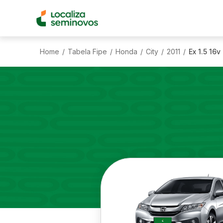
Home
Tabela Fipe
Honda
City
2011
Ex 1.5 16v
/
/
/
/
/