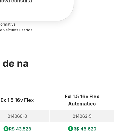
Nova consulta
ormativa.
e veículos usados.
s de
na
Exl 1.5 16v Flex
Ex 1.5 16v Flex
Automatico
014060-0
014063-5
R$ 43.528
R$ 48.620