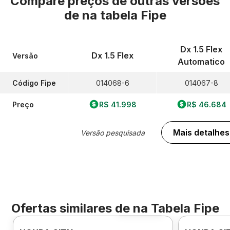
Compare preços de outras versões
de
na tabela Fipe
Dx 1.5 Flex
Dx 1.5 Flex
Versão
Automatico
Código Fipe
014068-6
014067-8
Preço
R$ 41.998
R$ 46.684
Mais detalhes
Versão pesquisada
Ofertas similares de
na Tabela Fipe
Foto 360º