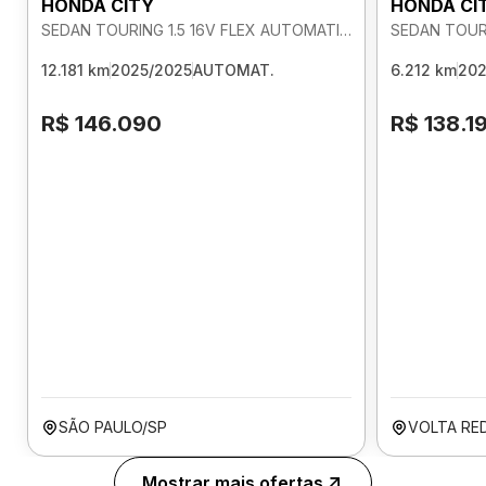
HONDA CITY
HONDA CI
SEDAN TOURING 1.5 16V FLEX AUTOMATICO
12.181 km
2025/2025
AUTOMAT.
6.212 km
202
R$ 146.090
R$ 138.1
SÃO PAULO/SP
VOLTA RE
Mostrar mais ofertas