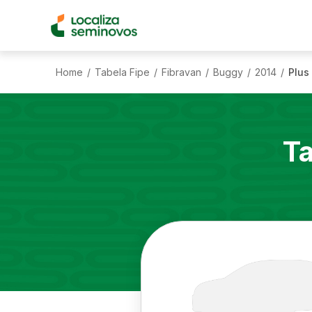
Home
Tabela Fipe
Fibravan
Buggy
2014
Plus 
/
/
/
/
/
Ta