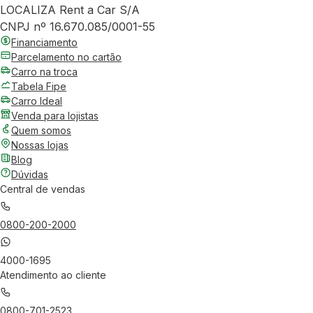
LOCALIZA Rent a Car S/A
CNPJ nº 16.670.085/0001-55
Financiamento
Parcelamento no cartão
Carro na troca
Tabela Fipe
Carro Ideal
Venda para lojistas
Quem somos
Nossas lojas
Blog
Dúvidas
Central de vendas
0800-200-2000
4000-1695
Atendimento ao cliente
0800-701-2523