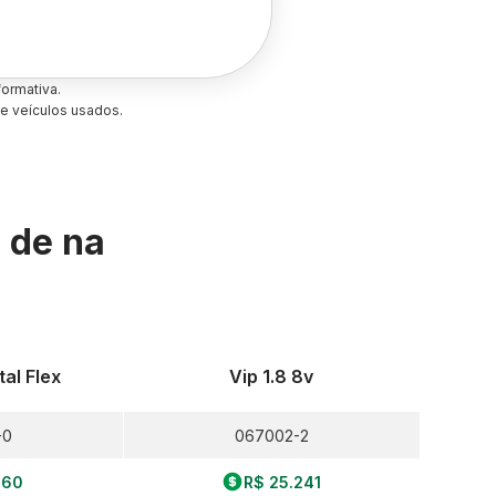
ormativa.
e veículos usados.
s de
na
tal Flex
Vip 1.8 8v
-0
067002-2
160
R$ 25.241