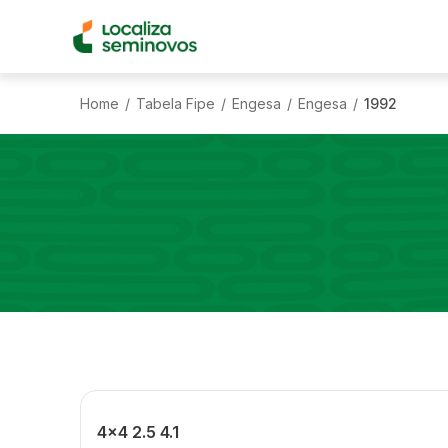
Home
Tabela Fipe
Engesa
Engesa
1992
/
/
/
/
4x4 2.5 4.1