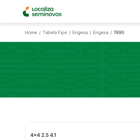
Home
Tabela Fipe
Engesa
Engesa
1990
/
/
/
/
4x4 2.5 4.1