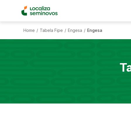
Home
Tabela Fipe
Engesa
Engesa
/
/
/
T