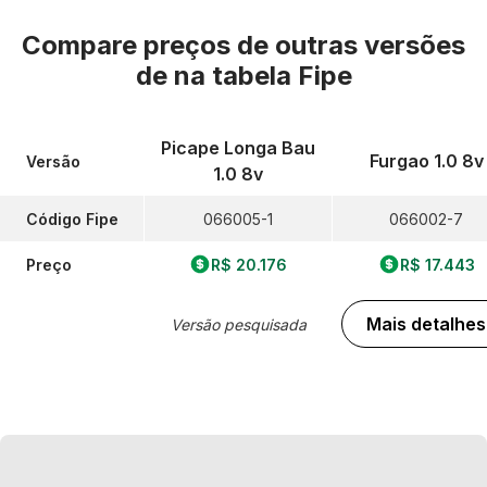
Compare preços de outras versões
de
na tabela Fipe
Picape Longa Bau
Furgao 1.0 8v
Versão
1.0 8v
Código Fipe
066005-1
066002-7
Preço
R$ 20.176
R$ 17.443
Mais detalhes
Versão pesquisada