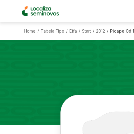
Home
Tabela Fipe
Effa
Start
2012
Picape Cd 1
/
/
/
/
/