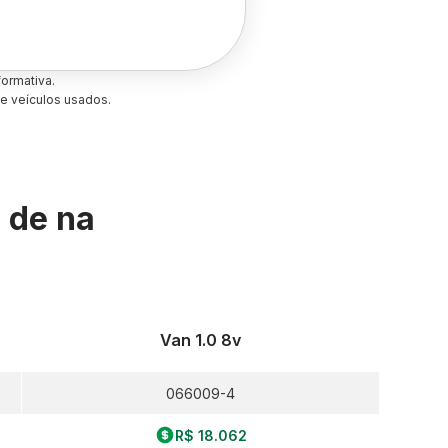
ormativa.
e veículos usados.
s de
na
Van 1.0 8v
066009-4
R$ 18.062