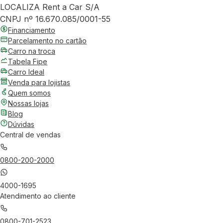
LOCALIZA Rent a Car S/A
CNPJ nº 16.670.085/0001-55
Financiamento
Parcelamento no cartão
Carro na troca
Tabela Fipe
Carro Ideal
Venda para lojistas
Quem somos
Nossas lojas
Blog
Dúvidas
Central de vendas
0800-200-2000
4000-1695
Atendimento ao cliente
0800-701-2523