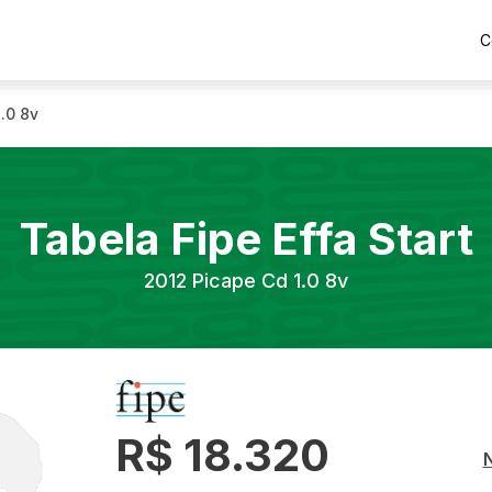
C
.0 8v
Tabela Fipe
Effa
Start
2012
Picape Cd 1.0 8v
R$ 18.320