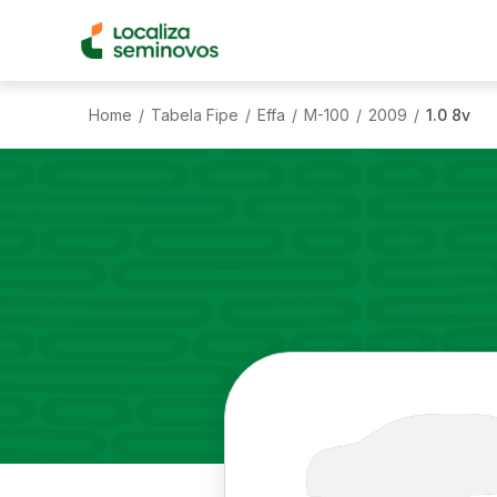
Home
Tabela Fipe
Effa
M-100
2009
1.0 8v
/
/
/
/
/