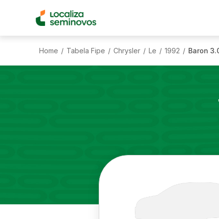
Home
Tabela Fipe
Chrysler
Le
1992
Baron 3.
/
/
/
/
/