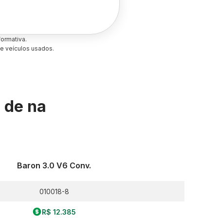
ormativa.
e veículos usados.
s de
na
Baron 3.0 V6 Conv.
010018-8
R$ 12.385