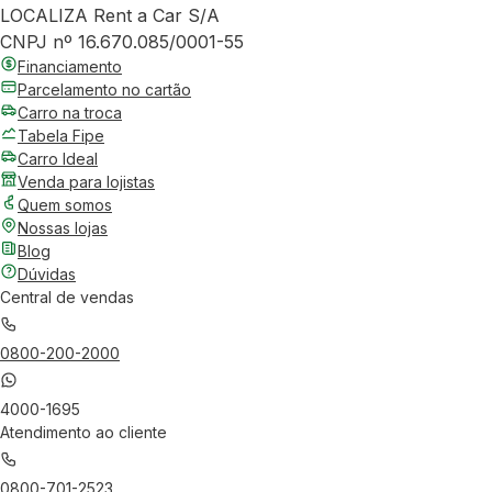
LOCALIZA Rent a Car S/A
CNPJ nº 16.670.085/0001-55
Financiamento
Parcelamento no cartão
Carro na troca
Tabela Fipe
Carro Ideal
Venda para lojistas
Quem somos
Nossas lojas
Blog
Dúvidas
Central de vendas
0800-200-2000
4000-1695
Atendimento ao cliente
0800-701-2523