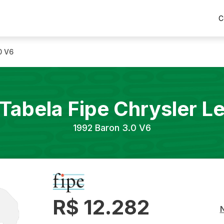
C
0 V6
Tabela Fipe
Chrysler
L
1992
Baron 3.0 V6
R$ 12.282