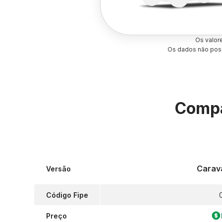
Os valor
Os dados não poss
Compa
Carav
Versão
Código Fipe
Preço