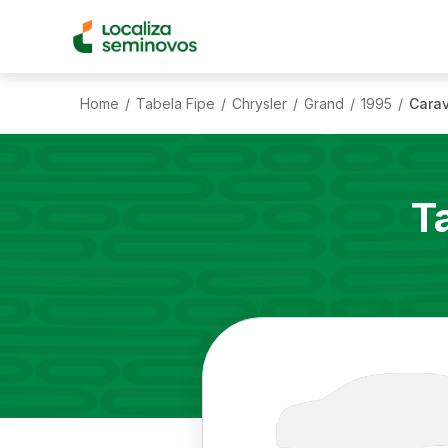
Home
Tabela Fipe
Chrysler
Grand
1995
Carav
/
/
/
/
/
T