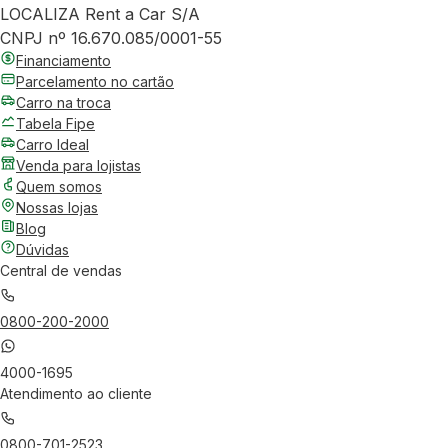
LOCALIZA Rent a Car S/A
CNPJ nº 16.670.085/0001-55
Financiamento
Parcelamento no cartão
Carro na troca
Tabela Fipe
Carro Ideal
Venda para lojistas
Quem somos
Nossas lojas
Blog
Dúvidas
Central de vendas
0800-200-2000
4000-1695
Atendimento ao cliente
0800-701-2523